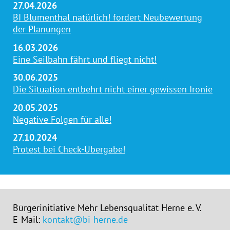
27.04.2026
BI Blumenthal natürlich! fordert Neubewertung
der Planungen
16.03.2026
Eine Seilbahn fährt und fliegt nicht!
30.06.2025
Die Situation entbehrt nicht einer gewissen Ironie
20.05.2025
Negative Folgen für alle!
27.10.2024
Protest bei Check-Übergabe!
Bürgerinitiative Mehr Lebensqualität Herne e. V.
E-Mail:
kontakt@bi-herne.de